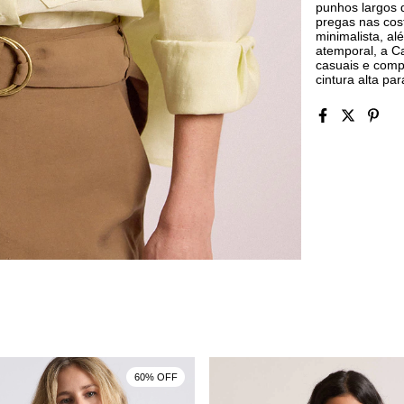
punhos largos 
pregas nas cos
minimalista, al
atemporal, a C
casuais e comp
cintura alta pa
60% OFF