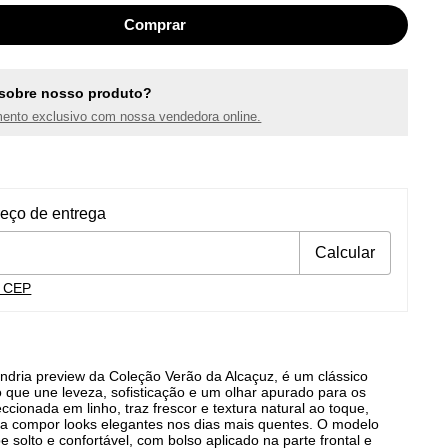
sobre nosso produto?
ento exclusivo com nossa vendedora online.
ra o CEP:
Alterar CEP
reço de entrega
Calcular
u CEP
ndria preview da Coleção Verão da Alcaçuz, é um clássico
que une leveza, sofisticação e um olhar apurado para os
ccionada em linho, traz frescor e textura natural ao toque,
ra compor looks elegantes nos dias mais quentes. O modelo
 solto e confortável, com bolso aplicado na parte frontal e