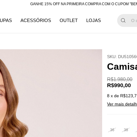
GANHE 15% OFF NA PRIMEIRA COMPRA COM O CUPOM "BEMVINDA"
UPAS
ACESSÓRIOS
OUTLET
LOJAS
SKU:
DU51056
Camisa
R$1.980,00
R$990,00
8
x de
R$123,7
Ver mais detal
36
38