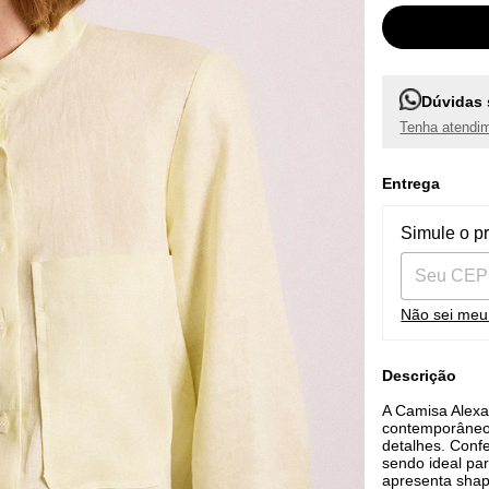
Dúvidas 
Tenha atendim
Entrega
Entregas pa
Simule o p
Não sei me
Descrição
A Camisa Alexa
contemporâneo 
detalhes. Confe
sendo ideal pa
apresenta shape