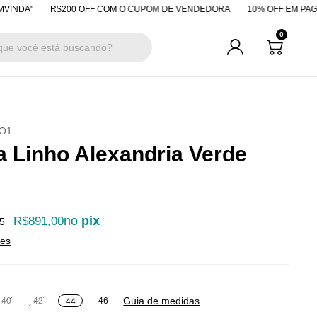
R$200 OFF COM O CUPOM DE VENDEDORA
10% OFF EM PAGAMENTOS V
0
O1
 Linho Alexandria Verde
no
pix
R$891,00
5
hes
Guia de medidas
40
42
46
44