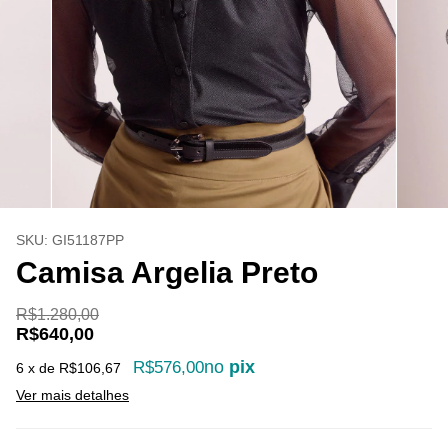
SKU:
GI51187PP
Camisa Argelia Preto
R$1.280,00
R$640,00
no
pix
R$576,00
6
x de
R$106,67
Ver mais detalhes