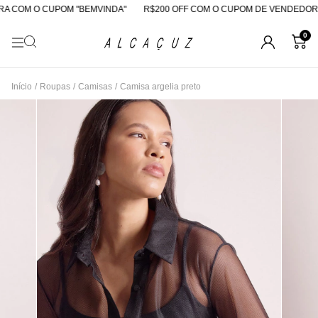
 COM O CUPOM "BEMVINDA"
R$200 OFF COM O CUPOM DE VENDEDORA
0
Início
/
Roupas
/
Camisas
/
Camisa argelia preto