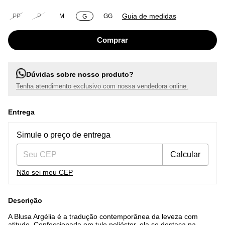
Guia de medidas
PP
P
M
GG
G
Dúvidas sobre nosso produto?
Tenha atendimento exclusivo com nossa vendedora online.
Entrega
Entregas para o CEP:
Alterar CEP
Simule o preço de entrega
Calcular
Não sei meu CEP
Descrição
A Blusa Argélia é a tradução contemporânea da leveza com
atitude. Confeccionada em tule poliéster, ela se destaca na