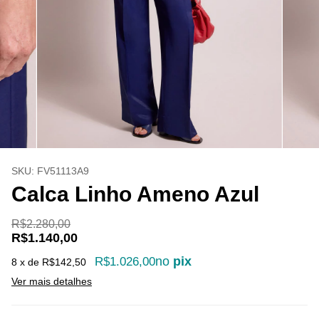
SKU:
FV51113A9
Calca Linho Ameno Azul
R$2.280,00
R$1.140,00
no
pix
R$1.026,00
8
x de
R$142,50
Ver mais detalhes