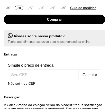
Guia de medidas
36
40
42
44
46
38
Dúvidas sobre nosso produto?
Tenha atendimento exclusivo com nossa vendedora online.
Entrega
Entregas para o CEP:
Alterar CEP
Simule o preço de entrega
Calcular
Não sei meu CEP
Descrição
A Calça Ameno da coleção Verão da Alcaçuz traduz sofisticação
leve em uma peça versátil e atemporal. Sua modelagem reta