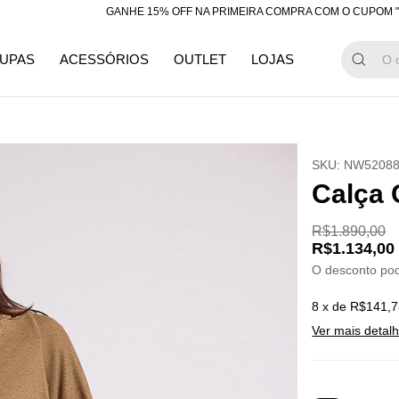
GANHE 15% OFF NA PRIMEIRA COMPRA COM O CUPOM "BEMVIN
UPAS
ACESSÓRIOS
OUTLET
LOJAS
SKU:
NW5208
Calça 
R$1.890,00
R$1.134,00
O desconto po
8
x de
R$141,7
Ver mais detal