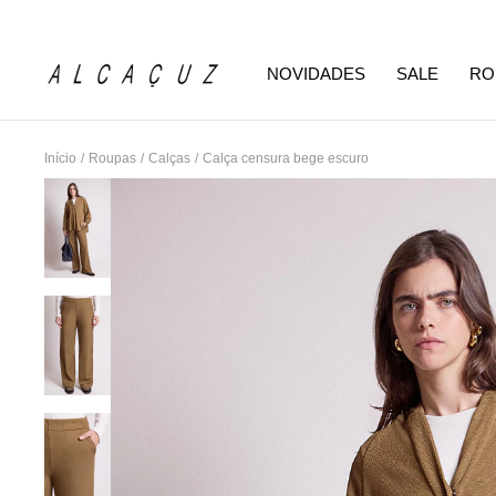
NOVIDADES
SALE
RO
Início
/
Roupas
/
Calças
/
Calça censura bege escuro