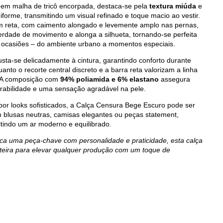
em malha de tricô encorpada, destaca-se pela
textura miúda
e
orme, transmitindo um visual refinado e toque macio ao vestir.
 reta, com caimento alongado e levemente amplo nas pernas,
erdade de movimento e alonga a silhueta, tornando-se perfeita
s ocasiões – do ambiente urbano a momentos especiais.
usta-se delicadamente à cintura, garantindo conforto durante
uanto o recorte central discreto e a barra reta valorizam a linha
. A composição com
94% poliamida e 6% elastano
assegura
durabilidade e uma sensação agradável na pele.
por looks sofisticados, a Calça Censura Bege Escuro pode ser
blusas neutras, camisas elegantes ou peças statement,
tindo um ar moderno e equilibrado.
a uma peça-chave com personalidade e praticidade, esta calça
rteira para elevar qualquer produção com um toque de