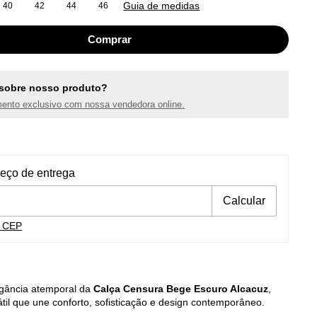
Guia de medidas
40
42
44
46
sobre nosso produto?
ento exclusivo com nossa vendedora online.
ra o CEP:
Alterar CEP
reço de entrega
Calcular
u CEP
gância atemporal da
Calça Censura Bege Escuro Alcacuz
,
til que une conforto, sofisticação e design contemporâneo.