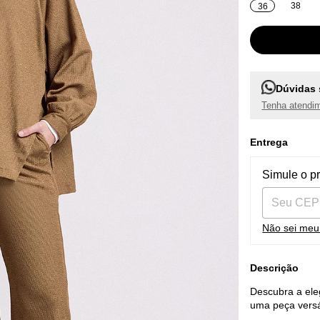
38
36
Dúvidas 
Tenha atendim
Entrega
Entregas pa
Simule o p
Não sei me
Descrição
Descubra a ele
uma peça versá