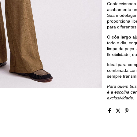
Confeccionada 
acabamento unif
Sua modelagem
proporciona lib
para diferente
O
cós largo
aj
todo o dia, enq
limpa da peça
flexibilidade, 
Ideal para com
combinada com 
sempre transmi
Para quem busc
é a escolha ce
exclusividade.