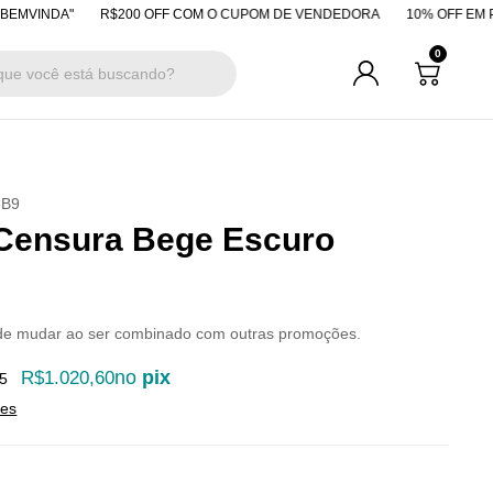
DA"
R$200 OFF COM O CUPOM DE VENDEDORA
10% OFF EM PAGAMEN
0
8B9
Censura Bege Escuro
de mudar ao ser combinado com outras promoções.
no
pix
R$1.020,60
5
hes