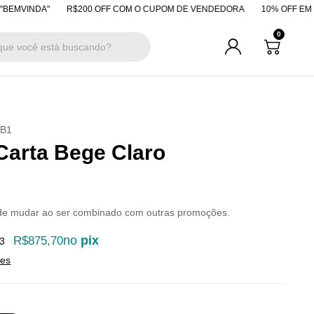
NDA"
R$200 OFF COM O CUPOM DE VENDEDORA
10% OFF EM PAGAME
0
B1
Carta Bege Claro
de mudar ao ser combinado com outras promoções.
no
pix
R$875,70
3
hes