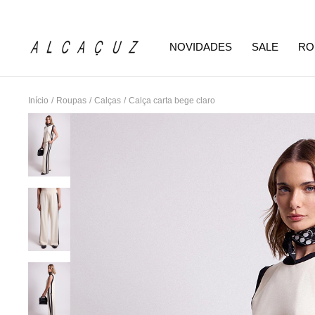
NOVIDADES
SALE
RO
Início
/
Roupas
/
Calças
/
Calça carta bege claro