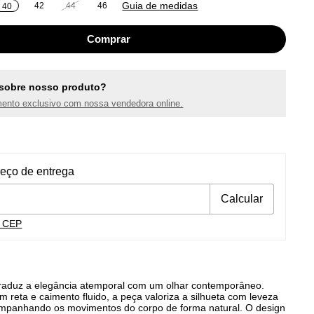
Guia de medidas
42
44
46
40
sobre nosso produto?
ento exclusivo com nossa vendedora online.
ra o CEP:
Alterar CEP
reço de entrega
Calcular
u CEP
traduz a elegância atemporal com um olhar contemporâneo.
reta e caimento fluido, a peça valoriza a silhueta com leveza
ompanhando os movimentos do corpo de forma natural. O design