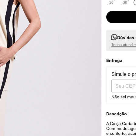
36
38
Dúvidas 
Tenha atendim
Entrega
Entregas pa
Simule o p
Não sei me
Descrição
A Calça Carta 
Com modelagem 
e conforto, ac