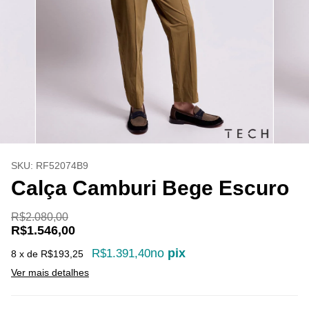
SKU:
RF52074B9
Calça Camburi Bege Escuro
R$2.080,00
R$1.546,00
no
pix
R$1.391,40
8
x de
R$193,25
Ver mais detalhes