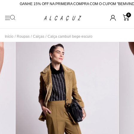
GANHE 15% OFF NA PRIMEIRA COMPRA COM O CUPOM "BEMVINDA
0
Início
/
Roupas
/
Calças
/
Calça camburi bege escuro