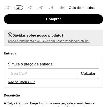
Guia de medidas
36
40
42
44
46
38
Dúvidas sobre nosso produto?
Tenha atendimento exclusivo com nossa vendedora online.
Entrega
Entregas para o CEP:
Alterar CEP
Simule o preço de entrega
Calcular
Não sei meu CEP
Descrição
A Calça Camburi Bege Escuro é uma peça de visual clean e