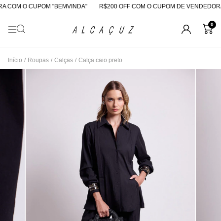
 COM O CUPOM "BEMVINDA"
R$200 OFF COM O CUPOM DE VENDEDORA
0
Início
/
Roupas
/
Calças
/
Calça caio preto