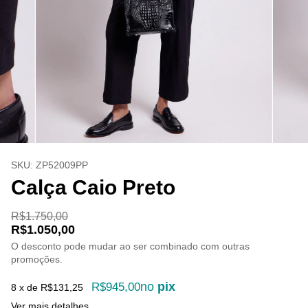
SKU:
ZP52009PP
Calça Caio Preto
R$1.750,00
R$1.050,00
O desconto pode mudar ao ser combinado com outras
promoções.
no
pix
R$945,00
8
x de
R$131,25
Ver mais detalhes