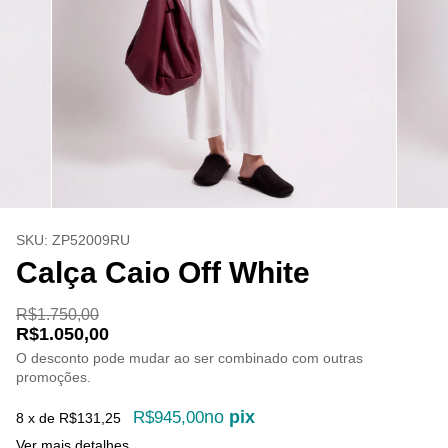
SKU:
ZP52009RU
Calça Caio Off White
R$1.750,00
R$1.050,00
O desconto pode mudar ao ser combinado com outras
promoções.
no
pix
R$945,00
8
x de
R$131,25
Ver mais detalhes