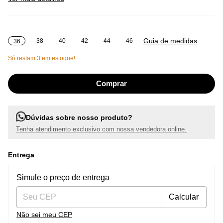
Guia de medidas
38
40
42
44
46
36
Só restam
3
em estoque!
Dúvidas sobre nosso produto?
Tenha atendimento exclusivo com nossa vendedora online.
Entrega
Entregas para o CEP:
Alterar CEP
Simule o preço de entrega
Calcular
Não sei meu CEP