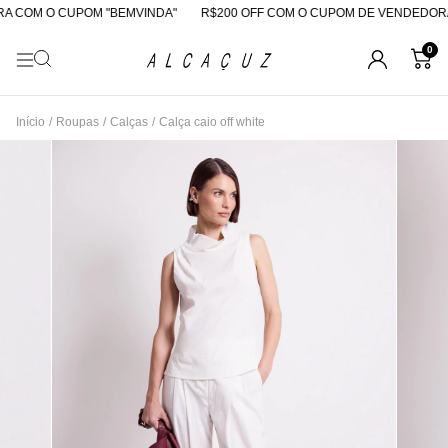
 COM O CUPOM "BEMVINDA"
R$200 OFF COM O CUPOM DE VENDEDORA
0
Início
/
Roupas
/
Calças
/
Calça caio off white