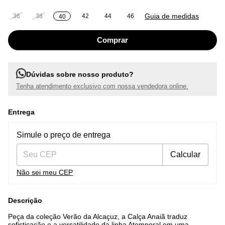
Guia de medidas
36
38
42
44
46
40
Dúvidas sobre nosso produto?
Tenha atendimento exclusivo com nossa vendedora online.
Entrega
Entregas para o CEP:
Alterar CEP
Simule o preço de entrega
Calcular
Não sei meu CEP
Descrição
Peça da coleção Verão da Alcaçuz, a Calça Anaiã traduz
sofisticação e a versatilidade da linha Atemporal em uma