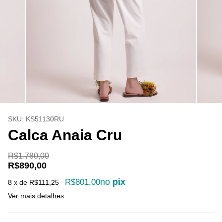
SKU:
KS51130RU
Calca Anaia Cru
R$1.780,00
R$890,00
no
pix
R$801,00
8
x de
R$111,25
Ver mais detalhes