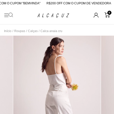
OM O CUPOM "BEMVINDA"
R$200 OFF COM O CUPOM DE VENDEDORA
0
Início
/
Roupas
/
Calças
/
Calca anaia cru