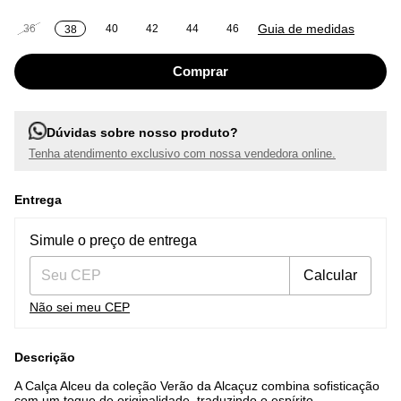
Guia de medidas
36
40
42
44
46
38
Dúvidas sobre nosso produto?
Tenha atendimento exclusivo com nossa vendedora online.
Entrega
Entregas para o CEP:
Alterar CEP
Simule o preço de entrega
Calcular
Não sei meu CEP
Descrição
A Calça Alceu da coleção Verão da Alcaçuz combina sofisticação
com um toque de originalidade, traduzindo o espírito