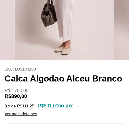
SKU:
DJ5104100
Calca Algodao Alceu Branco
R$1.780,00
R$890,00
no
pix
R$801,00
8
x de
R$111,25
Ver mais detalhes