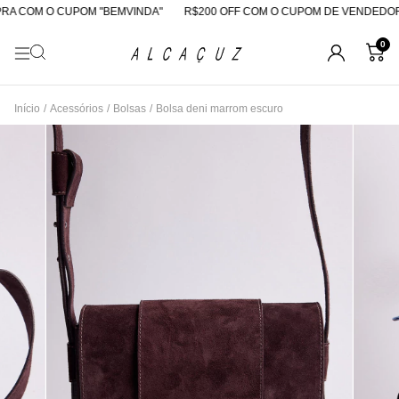
A COM O CUPOM "BEMVINDA"
R$200 OFF COM O CUPOM DE VENDEDORA
0
Início
/
Acessórios
/
Bolsas
/
Bolsa deni marrom escuro