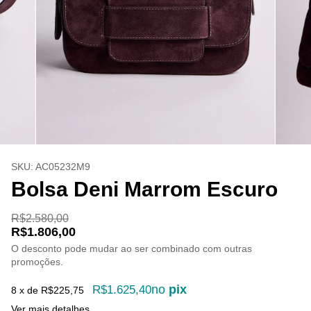
SKU:
AC05232M9
Bolsa Deni Marrom Escuro
R$2.580,00
R$1.806,00
O desconto pode mudar ao ser combinado com outras
promoções.
no
pix
R$1.625,40
8
x de
R$225,75
Ver mais detalhes