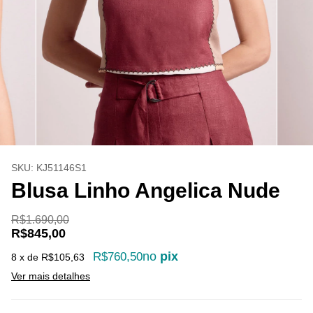
SKU:
KJ51146S1
Blusa Linho Angelica Nude
R$1.690,00
R$845,00
no
pix
R$760,50
8
x de
R$105,63
Ver mais detalhes