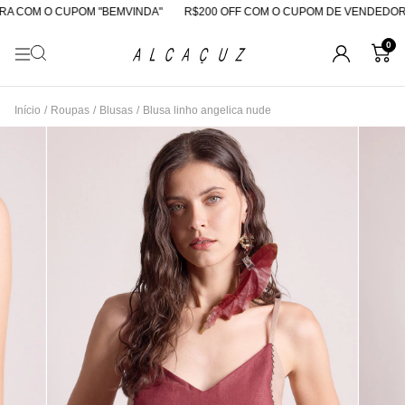
 COM O CUPOM "BEMVINDA"
R$200 OFF COM O CUPOM DE VENDEDORA
0
Início
/
Roupas
/
Blusas
/
Blusa linho angelica nude