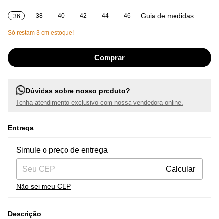
Guia de medidas
38
40
42
44
46
36
Só restam
3
em estoque!
Dúvidas sobre nosso produto?
Tenha atendimento exclusivo com nossa vendedora online.
Entrega
Entregas para o CEP:
Alterar CEP
Simule o preço de entrega
Calcular
Não sei meu CEP
Descrição