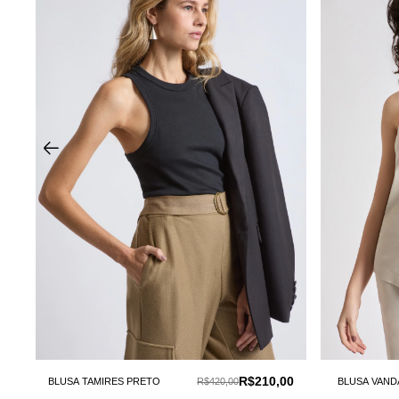
00
R$210,00
BLUSA TAMIRES PRETO
R$420,00
BLUSA VAND