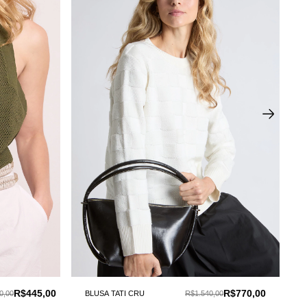
R$445,00
R$770,00
0,00
BLUSA TATI CRU
R$1.540,00
BL