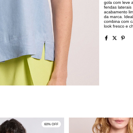
gola com leve 
fendas laterai
acabamento lim
da marca. Idea
combina com ca
look fresco e c
60% OFF