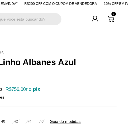
"
R$200 OFF COM O CUPOM DE VENDEDORA
10% OFF EM PAGAMENTO
0
A6
Linho Albanes Azul
no
pix
R$756,00
0
hes
Guia de medidas
40
42
44
46