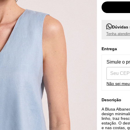
Dúvidas 
Tenha atendim
Entrega
Entregas pa
Simule o p
Não sei me
Descrição
A Blusa Albane
design minimal
linho, traz fres
estação. O dest
e nas costas, q