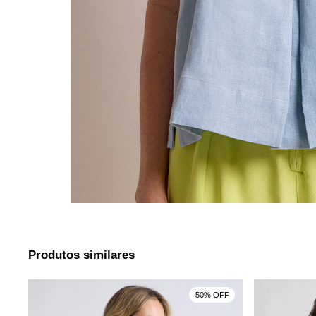
Produtos similares
F
50% OFF