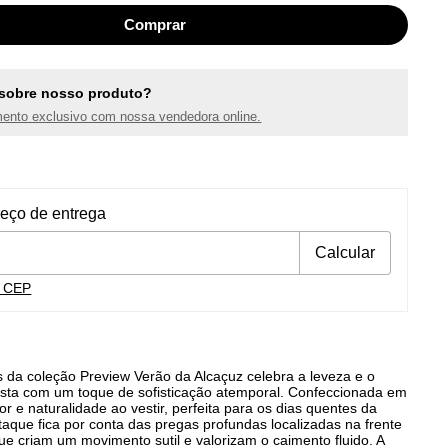
sobre nosso produto?
ento exclusivo com nossa vendedora online.
ra o CEP:
Alterar CEP
reço de entrega
Calcular
u CEP
s da coleção Preview Verão da Alcaçuz celebra a leveza e o
ista com um toque de sofisticação atemporal. Confeccionada em
cor e naturalidade ao vestir, perfeita para os dias quentes da
aque fica por conta das pregas profundas localizadas na frente
ue criam um movimento sutil e valorizam o caimento fluido. A