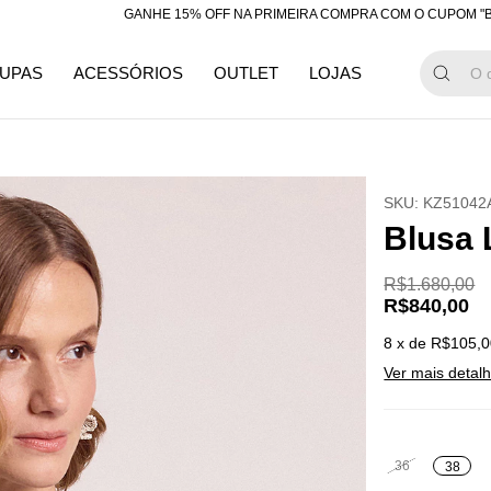
GANHE 15% OFF NA PRIMEIRA COMPRA COM O CUPOM "BEMVINDA
UPAS
ACESSÓRIOS
OUTLET
LOJAS
SKU:
KZ51042
Blusa 
R$1.680,00
R$840,00
8
x de
R$105,0
Ver mais detal
36
38