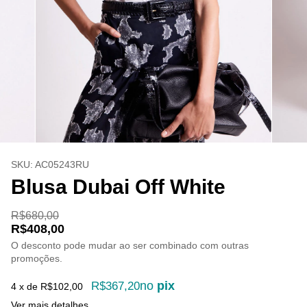
SKU:
AC05243RU
Blusa Dubai Off White
R$680,00
R$408,00
O desconto pode mudar ao ser combinado com outras
promoções.
no
pix
R$367,20
4
x de
R$102,00
Ver mais detalhes