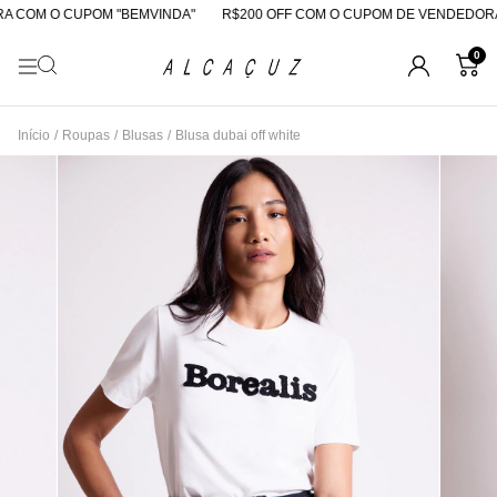
 COM O CUPOM "BEMVINDA"
R$200 OFF COM O CUPOM DE VENDEDORA
0
Início
/
Roupas
/
Blusas
/
Blusa dubai off white