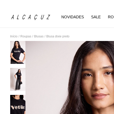
NOVIDADES
SALE
RO
Início
/
Roupas
/
Blusas
/
Blusa dixie preto