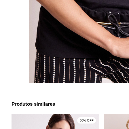
Produtos similares
F
30% OFF