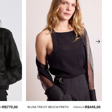
R$770,00
R$445,00
00
BLUSA TRICOT BELÍCIA PRETO
R$890,00
BL