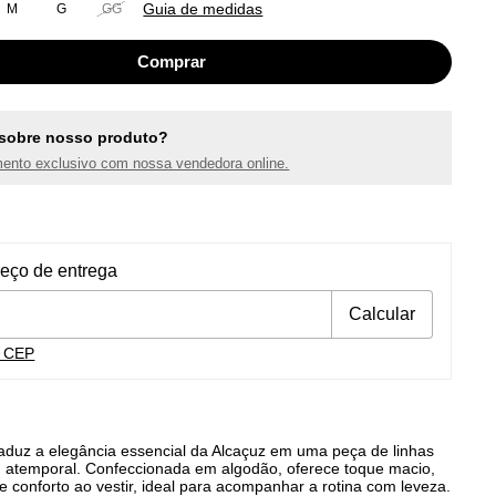
Guia de medidas
M
G
GG
sobre nosso produto?
ento exclusivo com nossa vendedora online.
ra o CEP:
Alterar CEP
reço de entrega
Calcular
u CEP
traduz a elegância essencial da Alcaçuz em uma peça de linhas
n atemporal. Confeccionada em algodão, oferece toque macio,
 e conforto ao vestir, ideal para acompanhar a rotina com leveza.