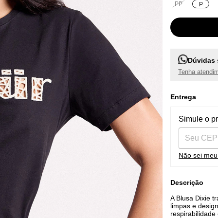
PP
P
Dúvidas 
Tenha atendim
Entrega
Entregas pa
Simule o p
Não sei me
Descrição
A Blusa Dixie 
limpas e desig
respirabilidade