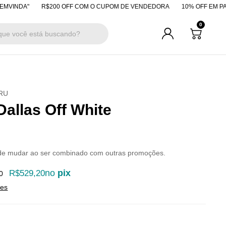
"
R$200 OFF COM O CUPOM DE VENDEDORA
10% OFF EM PAGAMENTO
0
RU
Dallas Off White
de mudar ao ser combinado com outras promoções.
no
pix
R$529,20
0
hes