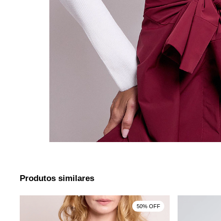
Produtos similares
F
50% OFF