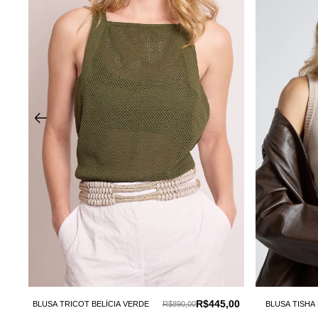
0
R$445,00
BLUSA TRICOT BELÍCIA VERDE
R$890,00
BLUSA TISH