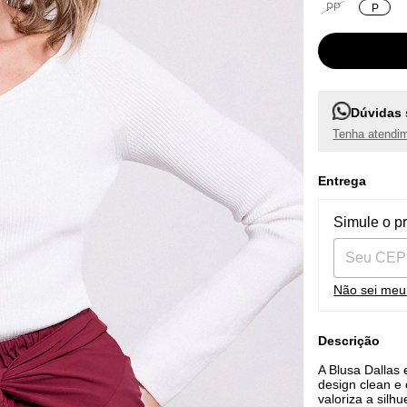
PP
P
Dúvidas 
Tenha atendim
Entrega
Entregas pa
Simule o p
Não sei me
Descrição
A Blusa Dallas
design clean e
valoriza a silh