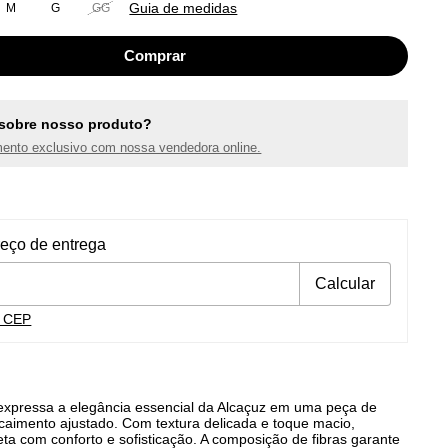
Guia de medidas
M
G
GG
sobre nosso produto?
ento exclusivo com nossa vendedora online.
ra o CEP:
Alterar CEP
reço de entrega
Calcular
u CEP
 expressa a elegância essencial da Alcaçuz em uma peça de
 caimento ajustado. Com textura delicada e toque macio,
ueta com conforto e sofisticação. A composição de fibras garante