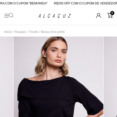
A COM O CUPOM "BEMVINDA"
R$200 OFF COM O CUPOM DE VENDEDORA
0
Início
/
Roupas
/
Tricots
/
Blusa circo preto