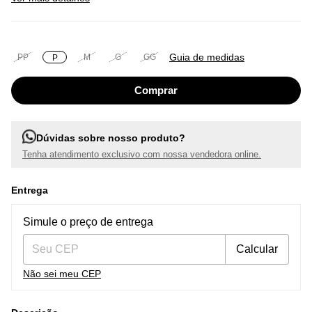
Guia de medidas
PP
M
G
GG
P
Dúvidas sobre nosso produto?
Tenha atendimento exclusivo com nossa vendedora online.
Entrega
Entregas para o CEP:
Alterar CEP
Simule o preço de entrega
Calcular
Não sei meu CEP