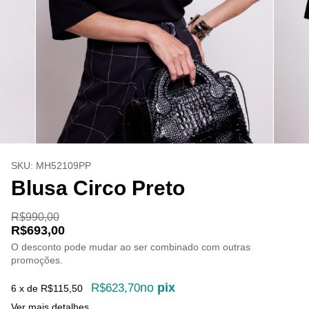
SKU:
MH52109PP
Blusa Circo Preto
R$990,00
R$693,00
O desconto pode mudar ao ser combinado com outras
promoções.
no
pix
R$623,70
6
x de
R$115,50
Ver mais detalhes