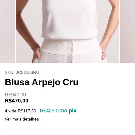
SKU:
3C51203RU
Blusa Arpejo Cru
R$940,00
R$470,00
no
pix
R$423,00
4
x de
R$117,50
Ver mais detalhes