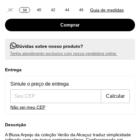
Guia de medidas
36
40
42
44
46
38
Dúvidas sobre nosso produto?
Tenha atendimento exclusivo com nossa vendedora online.
Entrega
Entregas para o CEP:
Alterar CEP
Simule o preço de entrega
Calcular
Não sei meu CEP
Descrição
A Blusa Arpejo da coleção Verão da Alcaçuz traduz simplicidade
refinada com um toque contemporâneo. Confeccionada em