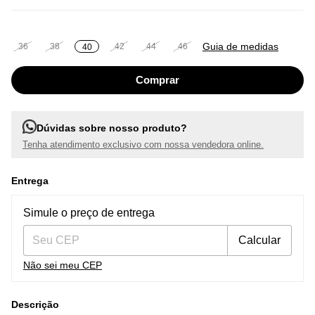
Guia de medidas
36
38
42
44
46
40
Dúvidas sobre nosso produto?
Tenha atendimento exclusivo com nossa vendedora online.
Entrega
Entregas para o CEP:
Alterar CEP
Simule o preço de entrega
Calcular
Não sei meu CEP
Descrição