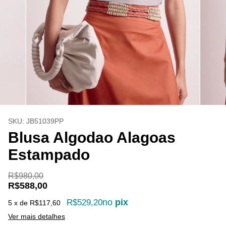
SKU:
JB51039PP
Blusa Algodao Alagoas
Estampado
R$980,00
R$588,00
no
pix
R$529,20
5
x de
R$117,60
Ver mais detalhes