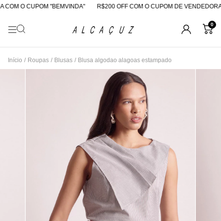
 COM O CUPOM "BEMVINDA"
R$200 OFF COM O CUPOM DE VENDEDORA
0
Início
/
Roupas
/
Blusas
/
Blusa algodao alagoas estampado