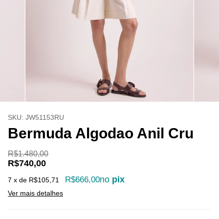
SKU:
JW51153RU
Bermuda Algodao Anil Cru
R$1.480,00
R$740,00
no
pix
R$666,00
7
x de
R$105,71
Ver mais detalhes