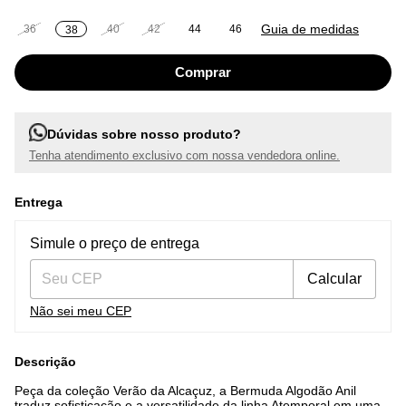
Guia de medidas
36
40
42
44
46
38
Dúvidas sobre nosso produto?
Tenha atendimento exclusivo com nossa vendedora online.
Entrega
Entregas para o CEP:
Alterar CEP
Simule o preço de entrega
Calcular
Não sei meu CEP
Descrição
Peça da coleção Verão da Alcaçuz, a Bermuda Algodão Anil
traduz sofisticação e a versatilidade da linha Atemporal em uma