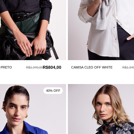
R$804,00
 PRETO
R$1.340,00
CAMISA CLEO OFF WHITE
R$1.34
40% OFF